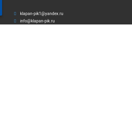
klapan-pik1@yandex.ru
info@klapan-pik.ru
пн-пт: с 8:00-17:00; сб-вс: выходной
ЗАКАЗАТЬ ЗВОНОК
Почтовый адрес Россия, 430030,
Республика Мордовия, Г.
Саранск, ул. Васенко, д. 13, офис 201/304