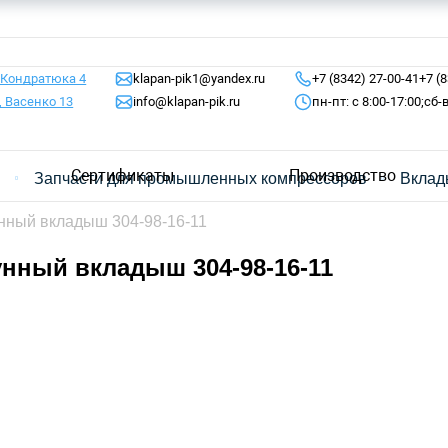
 Кондратюка 4
klapan-pik1@yandex.ru
+7 (8342) 27-00-41
+7 (
, Васенко 13
info@klapan-pik.ru
пн-пт: с 8:00-17:00;
сб-
Сертификаты
Производство
я
Запчасти для промышленных компрессоров
Вклад
нный вкладыш 304-98-16-11
нный вкладыш 304-98-16-11