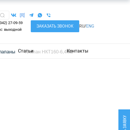
8342) 27-09-59
ЗАКАЗАТЬ ЗВОНОК
RU
/
ENG
вс: выходной
Статьи
Контакты
лапаны
Клапан НКТ160-6,4МБ