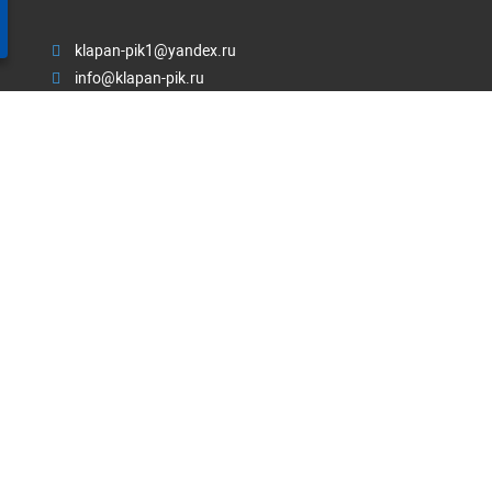
klapan-pik1@yandex.ru
info@klapan-pik.ru
пн-пт: с 8:00-17:00; сб-вс: выходной
ЗАКАЗАТЬ ЗВОНОК
Почтовый адрес Россия, 430030,
Республика Мордовия, Г.
Саранск, ул. Васенко, д. 13, офис 201/304