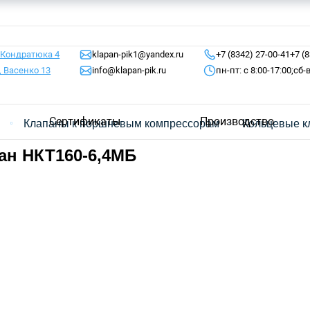
 Кондратюка 4
klapan-pik1@yandex.ru
+7 (8342) 27-00-41
+7 (
, Васенко 13
info@klapan-pik.ru
пн-пт: с 8:00-17:00;
сб-
Сертификаты
Производство
я
Клапаны к поршневым компрессорам
Кольцевые к
ан НКТ160-6,4МБ