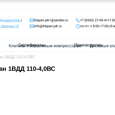
 Кондратюка 4
klapan-pik1@yandex.ru
+7 (8342) 27-00-41
+7 (
, Васенко 13
info@klapan-pik.ru
пн-пт: с 8:00-17:00;
сб-
Сертификаты
Производство
я
Клапаны к поршневым компрессорам
Дисковые кл
ан 1ВДД 110-4,0ВС
ан 1ВДД 110-4,0ВС