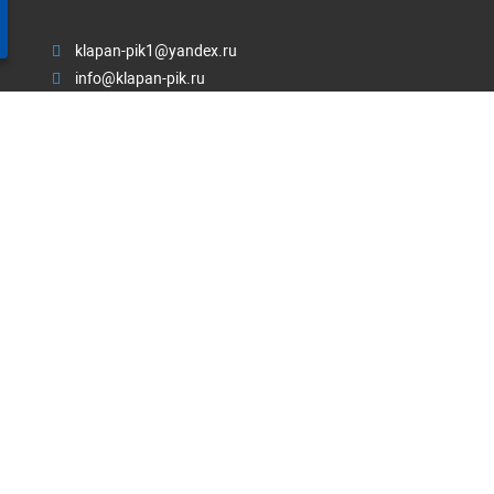
klapan-pik1@yandex.ru
info@klapan-pik.ru
пн-пт: с 8:00-17:00; сб-вс: выходной
ЗАКАЗАТЬ ЗВОНОК
Почтовый адрес Россия, 430030,
Республика Мордовия, Г.
Саранск, ул. Васенко, д. 13, офис 201/304