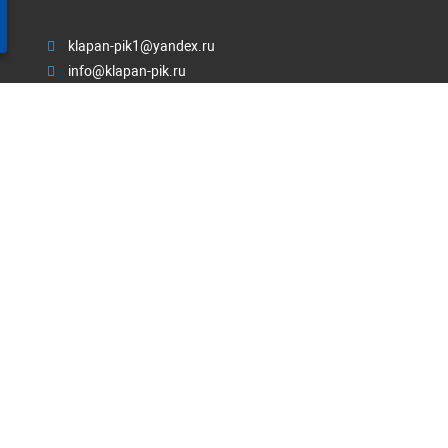
klapan-pik1@yandex.ru
info@klapan-pik.ru
пн-пт: с 8:00-17:00; сб-вс: выходной
ЗАКАЗАТЬ ЗВОНОК
Почтовый адрес Россия, 430030,
Республика Мордовия, Г.
Саранск, ул. Васенко, д. 13, офис 201/304