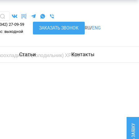
8342) 27-09-59
ЗАКАЗАТЬ ЗВОНОК
RU
/
ENG
вс: выходной
Статьи
Контакты
зоохладитель (холодильник) ХРК11