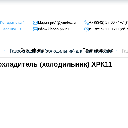
 Кондратюка 4
klapan-pik1@yandex.ru
+7 (8342) 27-00-41
+7 (
, Васенко 13
info@klapan-pik.ru
пн-пт: с 8:00-17:00;
сб-
Сертификаты
Производство
я
Газоохладитель (холодильник) для компрессора
Га
охладитель (холодильник) ХРК11