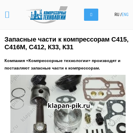
RU
/
ENG
Запасные части к компрессорам С415,
С416М, С412, К33, К31
Компания «Компрессорные технологии» производят и
поставляют запасные части к компрессорам.