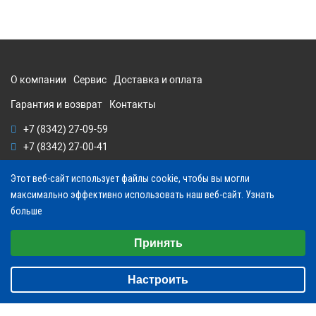
О компании
Сервис
Доставка и оплата
Гарантия и возврат
Контакты
+7 (8342) 27-09-59
+7 (8342) 27-00-41
Этот веб-сайт использует файлы cookie, чтобы вы могли
максимально эффективно использовать наш веб-сайт.
Узнать
больше
Выберите настройки cookie
Принять
klapan-pik1@yandex.ru
Минимальные
info@klapan-pik.ru
Настроить
Аналитические/Функциональные
пн-пт: с 8:00-17:00; сб-вс: выходной