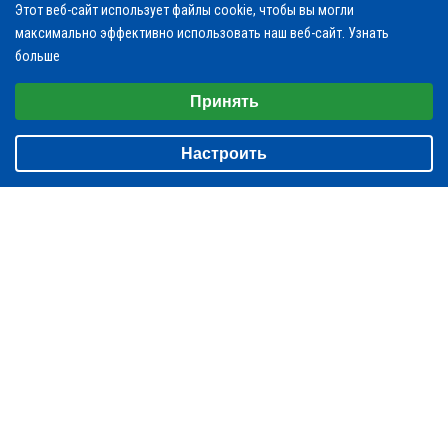
Этот веб-сайт использует файлы cookie, чтобы вы могли
максимально эффективно использовать наш веб-сайт.
Узнать
больше
Выберите настройки cookie
Принять
klapan-pik1@yandex.ru
Минимальные
info@klapan-pik.ru
Настроить
Аналитические/Функциональные
пн-пт: с 8:00-17:00; сб-вс: выходной
ЗАКАЗАТЬ ЗВОНОК