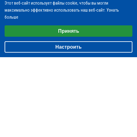
Этот веб-сайт использует файлы cookie, чтобы вы могли
максимально эффективно использовать наш веб-сайт.
Узнать
больше
Выберите настройки cookie
Принять
klapan-pik1@yandex.ru
Минимальные
info@klapan-pik.ru
Настроить
Аналитические/Функциональные
пн-пт: с 8:00-17:00; сб-вс: выходной
ЗАКАЗАТЬ ЗВОНОК